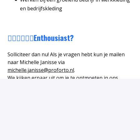
en bedrijfskleding
🙋🏻‍♂️🙋🏼‍♀️Enthousiast?
Solliciteer dan nu! Als je vragen hebt kun je mailen
naar Michelle Janisse via
michelle.janisse@proforto.nl
.
We kijken ernaar uit om je te ontmoeten in ons
warehouse!
Solliciteren