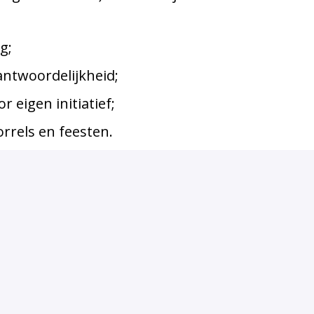
g;
antwoordelijkheid;
 eigen initiatief;
rrels en feesten.