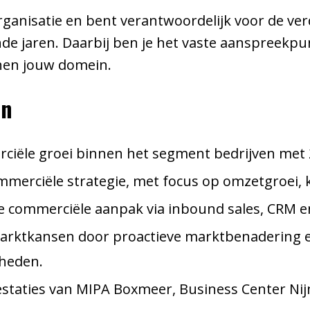
rganisatie en bent verantwoordelijk voor de ve
e jaren. Daarbij ben je het vaste aanspreekpun
nnen jouw domein.
en
ciële groei binnen het segment bedrijven met 2
ommerciële strategie, met focus op omzetgroei,
e commerciële aanpak via inbound sales, CRM e
marktkansen door proactieve marktbenadering e
kheden.
estaties van MIPA Boxmeer, Business Center Ni