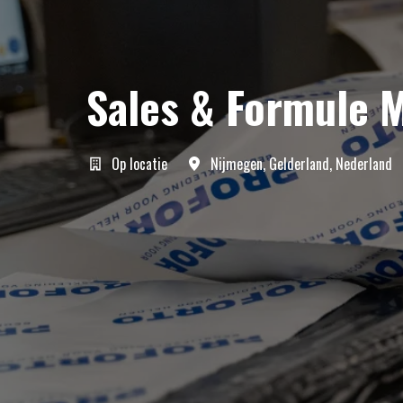
Sales & Formule 
Op locatie
Nijmegen
,
Gelderland
,
Nederland